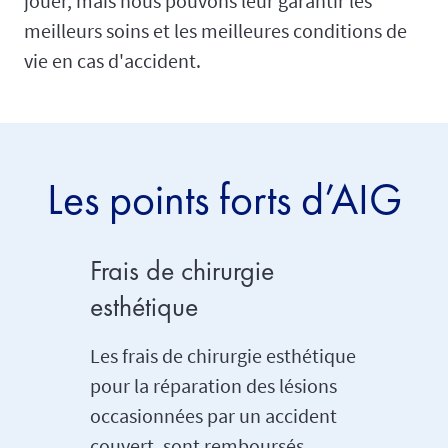
jouer, mais nous pouvons leur garantir les
meilleurs soins et les meilleures conditions de
vie en cas d'accident.
Les points forts d’AIG
Frais de chirurgie
Incapa
esthétique
de sco
Les frais de chirurgie esthétique
Le trait
pour la réparation des lésions
demande
occasionnées par un accident
de temps
couvert, sont remboursés
l’enfant