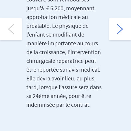
jusqu’à € 6.200, moyennant
handicap
approbation médicale au
dans ses
préalable. Le physique de
Accident
l’enfant se modifiant de
somme fi
manière importante au cours
cours de
de la croissance, l’intervention
que soie
chirurgicale réparatrice peut
handicap
être reportée sur avis médical.
votre en
Elle devra avoir lieu, au plus
indemni
tard, lorsque l’assuré sera dans
jour d’a
sa 24ème année, pour être
raison m
indemnisée par le contrat.
an max