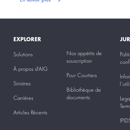
EXPLORER
JUR
Nos appétits de
Solutions
Poli
souscription
conf
À propos d'AIG
Pour Courtiers
Info
Sinistres
l’uti
Bibliothèque de
documents
Carrières
Lega
Term
Articles Récents
IPID