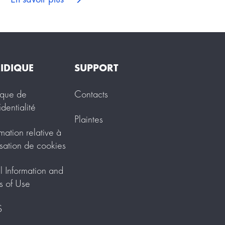
IDIQUE
SUPPORT
tique de
Contacts
identialité
Plaintes
rmation relative à
lisation de cookies
l Information and
s of Use
S