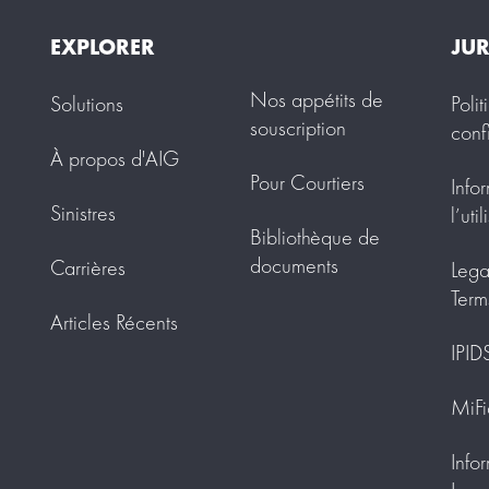
EXPLORER
JUR
Nos appétits de
Solutions
Poli
souscription
conf
À propos d'AIG
Pour Courtiers
Info
Sinistres
l’uti
Bibliothèque de
documents
Carrières
Lega
Term
Articles Récents
IPID
MiFi
Info