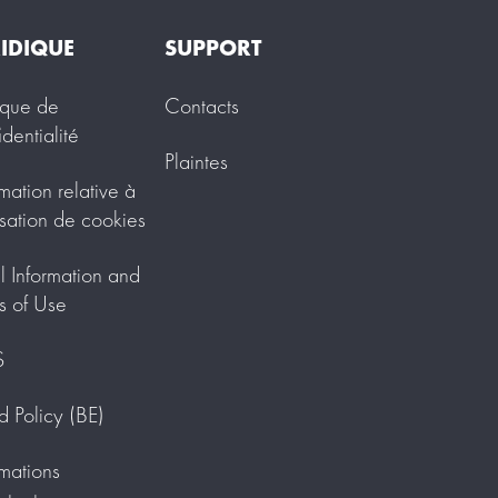
IDIQUE
SUPPORT
tique de
Contacts
identialité
Plaintes
rmation relative à
lisation de cookies
l Information and
s of Use
S
d Policy (BE)
rmations