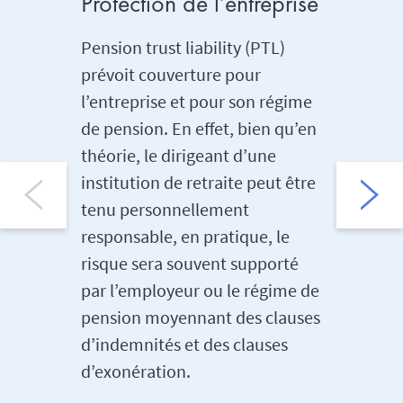
Protection de l’entreprise
Protec
Pension trust liability (PTL)
L’assura
prévoit couverture pour
pour cou
l’entreprise et pour son régime
défense,
de pension. En effet, bien qu’en
dommages
théorie, le dirigeant d’une
un juge
institution de retraite peut être
des frai
tenu personnellement
administ
responsable, en pratique, le
chargés 
risque sera souvent supporté
l’institu
par l’employeur ou le régime de
sont acc
pension moyennant des clauses
défaut d
d’indemnités et des clauses
obligati
d’exonération.